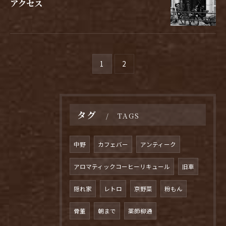
アクセス
1
2
タグ
TAGS
中野
カフェバー
アンティーク
アロマティックコーヒーリキュール
旧車
隠れ家
レトロ
京野菜
粉もん
骨董
朝まで
薬師柳通