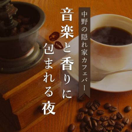
。。。💦💦
一覧に戻る