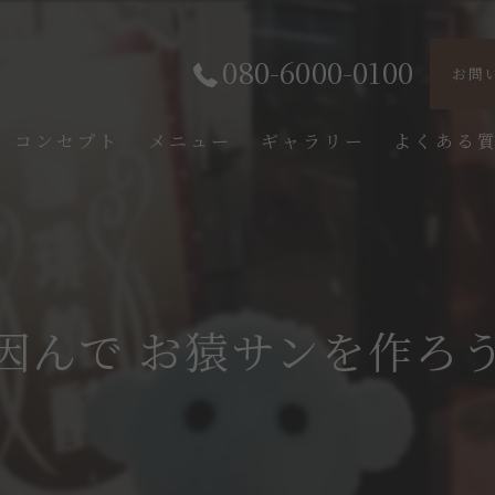
080-6000-0100
お問
コンセプト
メニュー
ギャラリー
よくある
因んで お猿サンを作ろ