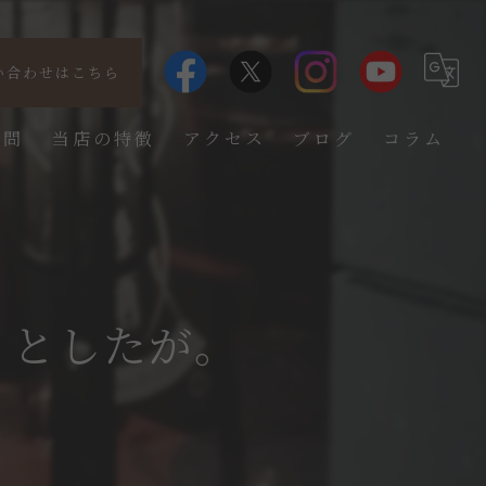
い合わせはこちら
質問
当店の特徴
アクセス
ブログ
コラム
珈琲
昭和
軽食
うとしたが。
音楽
ミニカー