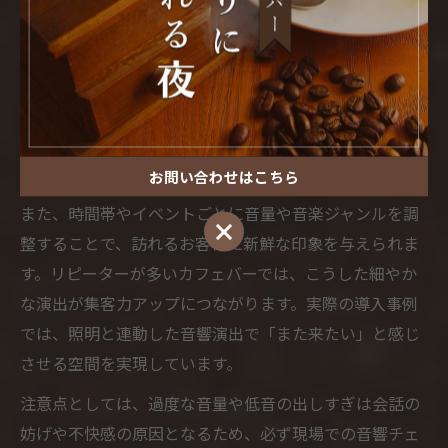
カフェバーの音響設計では、空間全体に均一に音が行き
渡るよう配置や機材選びに工夫が求められます。例え
ば、壁や天井の反射音を活用し、自然な広がりを持たせ
ることで、圧迫感のないサウンド空間を実現します。サ
ブウーファーを導入すれば、低音の迫力を加えつつ、リ
ラックスできる雰囲気作りも可能です。
お問い合わせはこちら
また、時間帯やイベントごとに音量や音楽ジャンルを調
お問い合わせはこちら
整することで、訪れるお客様に新鮮な印象を与えられま
す。リピーターが多いカフェバーでは、こうした細やか
な演出が集客力アップにつながります。実際の導入事例
では、照明と連動した音響演出で「また来たい」と感じ
させる空間を実現しています。
注意点としては、過度な音量や低音の出しすぎは会話の
妨げや不快感の原因となるため、必ず現場での音響チェ