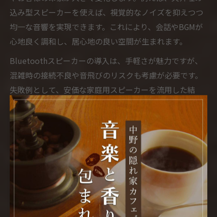
込み型スピーカーを使えば、視覚的なノイズを抑えつつ
均一な音響を実現できます。これにより、会話やBGMが
心地良く調和し、居心地の良い空間が生まれます。
Bluetoothスピーカーの導入は、手軽さが魅力ですが、
混雑時の接続不良や音飛びのリスクも考慮が必要です。
失敗例として、安価な家庭用スピーカーを流用した結
果、音割れや耐久性の問題が発生し、逆に店舗イメージ
を損ねてしまったケースもあります。
導入時には、店舗のコンセプトや利用シーンを明確に
し、適切なスペックのスピーカーを選ぶことが重要で
す。専門業者と連携して音響設計を行うことで、より高
い効果が期待できます。
空間演出に強いカフェバー音響設計の工夫