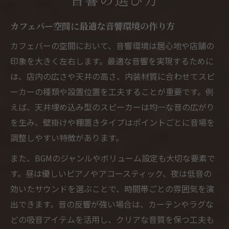
カフェ音響が演出する心地良い店舗づくり
カフェバーの店舗音響設備選びの要点
カフェバー空間に最適な音響環境の作り方
飲食店スピーカー導入で印象を変える方法
カフェバーの空間において、音響環境は居心地や店舗の
空間演出に強いカフェバー音響設計の工夫
印象を大きく左右します。最適な音響を実現するために
居心地重視ならどんなスピーカーが正解か
は、店内の広さや天井の高さ、内装材質に合わせてスピ
ーカーの種類や設置位置を工夫することが重要です。例
カフェバー居心地を高めるスピーカー選び
えば、天井埋め込み型のスピーカーは均一な音の広がり
カフェスピーカーおすすめ機器の特徴解説
を生み、壁掛けや棚置きタイプはポイントごとに音場を
カフェバーに合う飲食店スピーカー選定術
調整しやすい特徴があります。
カフェバー空間演出に向く音響モデル選び
また、BGMのジャンルやボリューム設定も大切な要素で
居心地重視カフェバーのスピーカー配置法
す。昼は優しいピアノやアコースティック、夜は低音の
カフェバーに最適な音響の設計ポイント
効いたサウンドを選ぶことで、時間帯ごとの雰囲気を演
カフェバー音響設計で重視すべきポイント
出できます。音の反響が強い場合は、カーテンやラグな
カフェバー向け店舗音響設備の設計ノウハ
どの吸音アイテムを活用し、クリアな音質を保つ工夫も
ウ