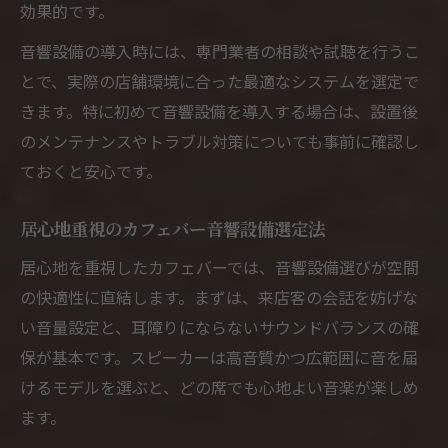
効果的です。
カフェバー音響設計で居心地と集客を両立
音響設備の導入時には、専門業者の相談や試聴を行うこ
飲食店スピーカー配置の最適パターン紹介
とで、実際の店舗環境に合った最適なシステムを選定で
カフェバー音響設計で差がつく演出の技
きます。特に初めて音響設備を導入する場合は、設置後
快適空間を生むBGMとスピーカー活用術
のメンテナンスやトラブル対策についても事前に確認し
カフェバーBGMが快適空間をつくる理由
ておくと安心です。
カフェバーでのスピーカー活用実践ポイン
居心地重視のカフェバー音響設備選定法
ト
居心地を重視したカフェバーでは、音響設備選びが空間
カフェバー音響設備で選ぶBGMのコツ
の快適性に直結します。まずは、来店客の会話を妨げな
カフェバー空間で音楽を響かせる工夫法
い音量設定と、耳障りにならないサウンドバランスの確
カフェバーのBGMと音響が与える印象変化
保が基本です。スピーカーは高音質かつ広範囲に音を届
話題のBluetooth対応機器で実現する音響
けるモデルを選ぶと、どの席でも心地よい音楽が楽しめ
カフェバーBluetoothスピーカー活用の魅
ます。
力