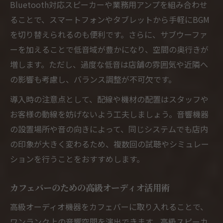
Bluetooth対応スピーカーや業務用アンプを組み合わせ
カフェバー音響にBluetooth機器を導入す
ることで、スマートフォンやタブレットから手軽にBGM
る利点
を切り替えられるのも便利です。さらに、サブウーファ
飲食店スピーカーBluetoothで空間演出強
ーを加えることで低音域が豊かになり、空間の奥行きが
化
増します。ただし、過度な低音は店舗の雰囲気や近隣へ
カフェバーで選ばれるBluetooth対応音響
の影響も考慮し、バランス調整が不可欠です。
設備
導入時の注意点として、配線や機材の配置はスタッフや
カフェバー設置が簡単なBluetooth音響の
お客様の動線を妨げないよう工夫しましょう。音響機器
選び方
の設置場所や音の向きによって、同じシステムでも店内
の印象が大きく変わるため、複数回の試聴やシミュレー
ションを行うことをおすすめします。
カフェバーのための高級オーディオ活用術
高級オーディオ機器をカフェバーに取り入れることで、
ワンランク上の音響空間を演出できます。高級スピーカ