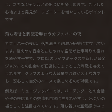
く、新たなジャンルとの出会いも楽しめます。こうした
め術
心地よさと発見が、リピーターを増やしているポイント
音楽とカフェバーが作る癒しの夜の楽しみ
です。
方
カフェバーで堪能する上質な夜の音楽体験
落ち着きと刺激を味わうカフェバーの夜
カフェバーDJが夜を彩る心地よい選曲の秘
カフェバーの夜は、落ち着きと刺激が絶妙に共存してい
密
ます。控えめな音楽とおしゃれな空間が仕事帰りの疲れ
を癒やす一方で、プロDJのライブミックスや新しい音楽
ジャンルとの出会いが日常にちょっとした刺激を与えて
くれます。クラブのような大音量や混雑が苦手な方で
も、安心して自分のペースで楽しめるのが特徴です。
例えば、ミュージックバーでは、バーテンダーとの会話
や他の来店者との交流も自然に生まれやすく、出会いの
場としても注目されています。落ち着いた空気感の中で