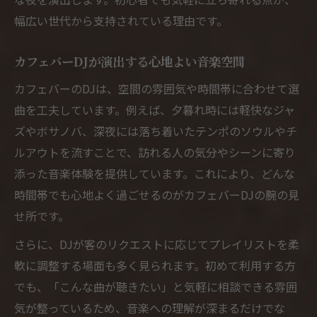
計
幅広い世代から支持されている理由です。
カフェバーならではの音楽選曲と空間演出
クラブとの違いを知るカフェバー入門
カフェバーDJが演出する心地よい音楽空間
カフェバーとクラブの音楽空間の違いを解
カフェバーのDJは、空間の雰囲気や時間帯に合わせて選
説
曲を工夫しています。例えば、夕暮れ時には軽快なジャ
カフェバーが人気な理由とクラブとの使い
ズやボサノバ、深夜には落ち着いたテンポのソウルやチ
分け
ルアウトを流すことで、訪れる人の気分やシーンに寄り
カフェバーDJ体験はクラブより気軽で安心
添った音楽体験を提供しています。これにより、どんな
クラブとは異なるカフェバーの居心地良さ
時間帯でも心地よく過ごせるのがカフェバーDJの腕の見
せ所です。
カフェバーで味わう落ち着いた音楽空間と
は
さらに、DJが客のリクエストに応じてプレイリストを柔
心地よい音楽を堪能できる夜の過ごし方
軟に調整する場面も多く見られます。初めて利用する方
でも、「こんな曲が聴きたい」と気軽に相談できる雰囲
カフェバーで叶える心地よい夜の音楽時間
気が整っているため、音楽への理解が深まるだけでな
カフェバーでゆったりと過ごす夜のおすす