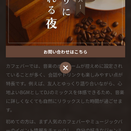
カフェバーでのDJ体験は、初めての方でも気軽に楽しめ
るのが大きな魅力です。クラブのような大音量や独特の
雰囲気に抵抗がある方でも、カフェバーなら落ち着いた
空間で音楽を満喫できます。プロのDJが選曲を担当し、
ヒップホップやジャズなど多彩なジャンルを楽しめるた
お問い合わせはこちら
め、音楽初心者でも安心して訪れることができます。
カフェバーでは、音楽のボリュームが控えめに設定され
お問い合わせはこちら
ていることが多く、会話やドリンクも楽しみやすい点が
特長です。例えば、友人とゆっくり語り合いながら、心
地よいBGMとしてDJのミックスを体感できるため、音楽
に詳しくなくても自然にリラックスした時間が過ごせま
す。
初めての方は、まず人気のカフェバーやミュージックバ
ーのイベント情報をチェックし、自分の好きなジャンル