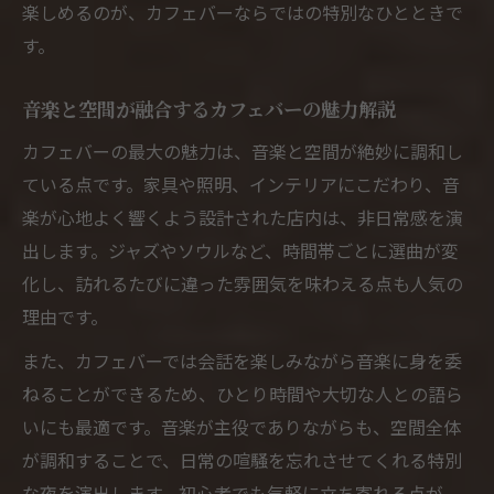
初めてのカフェバーデビューにおすすめな
楽しめるのが、カフェバーならではの特別なひとときで
楽しみ方
す。
カフェバーで気軽にDJと音楽を味わうコツ
音楽と空間が融合するカフェバーの魅力解説
DJバーとカフェバーの違いをわかりやすく
紹介
カフェバーの最大の魅力は、音楽と空間が絶妙に調和し
ている点です。家具や照明、インテリアにこだわり、音
カフェバーでのDJイベント参加の流れとポ
楽が心地よく響くよう設計された店内は、非日常感を演
イント
出します。ジャズやソウルなど、時間帯ごとに選曲が変
カフェバーが生み出す新たな音楽空間
化し、訪れるたびに違った雰囲気を味わえる点も人気の
カフェバーが提案する次世代音楽空間の魅
理由です。
力
また、カフェバーでは会話を楽しみながら音楽に身を委
カフェバーで広がる音楽と空間の新しい関
ねることができるため、ひとり時間や大切な人との語ら
係
いにも最適です。音楽が主役でありながらも、空間全体
カフェバーDJが変える夜の音楽体験とは
が調和することで、日常の喧騒を忘れさせてくれる特別
静かな時間も楽しめるカフェバーの音楽設
な夜を演出します。初心者でも気軽に立ち寄れる点が、