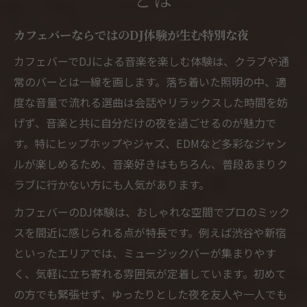
音楽好き必見のカフェバースタイル体験
カフェバーならではのDJ体験が生む特別な夜
カフェバーで味わう多彩な音楽ジャンルの
カフェバーでDJによる音楽を楽しむ体験は、クラブや通
楽しみ方
常のバーとは一線を画します。落ち着いた照明の中、適
ヒップホップも楽しめるカフェバーの体験
度な音量で流れる選曲は会話やリラックスした時間を妨
談
げず、音楽と共に自分だけの夜を過ごせるのが魅力で
カフェバーなら誰でも気軽に音楽に浸れる
す。特にヒップホップやジャズ、EDMなど多彩なジャン
理由
ルが楽しめるため、音楽好きはもちろん、普段あまりク
ミュージックバー出会いの場としてのカフ
ラブに行かない方にも人気があります。
ェバー魅力
カフェバーのDJ体験は、おしゃれな空間でプロのミック
カフェバーとミュージックバー体験の違い
スを間近に感じられる点が特長です。例えば渋谷や新宿
を解説
といったエリアでは、ミュージックバーが集まりやす
初めての方へカフェバーで楽しむDJ
く、気軽に立ち寄れる雰囲気が定着しています。初めて
カフェバー初心者でも安心のDJ体験ガイド
の方でも緊張せず、ゆったりとした夜を友人や一人でも