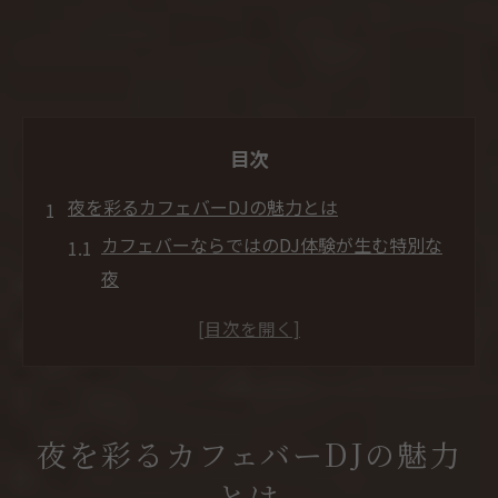
目次
夜を彩るカフェバーDJの魅力とは
カフェバーならではのDJ体験が生む特別な
夜
音楽と空間が融合するカフェバーの魅力解
説
カフェバーDJが演出する心地よい音楽空間
落ち着きと刺激を味わうカフェバーの夜
夜を彩るカフェバーDJの魅力
カフェバーのDJタイムが日常に変化を与え
とは
る理由