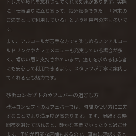
トレスや疲れを忘れさせてくれる効果があります。実際
カフェバーで気軽な非日常を楽しむコツ
に「仕事帰りに立ち寄って、気分転換できた」「週末の
ご褒美として利用している」という利用者の声も多いで
リゾート風カフェバーでの過ごし方ポイン
す。
ト
初心者も安心カフェバーでビーチを楽しむコツ
また、アルコールが苦手な方でも楽しめるノンアルコー
ルドリンクやカフェメニューも充実している場合が多
カフェバー初心者が安心できるポイント
く、幅広い層に支持されています。癒しを求める初心者
ビーチ風カフェバーを楽しむための心構え
にも安心して利用できるよう、スタッフが丁寧に案内し
カフェバーでリラックスするためのコツ紹
てくれる点も魅力です。
介
初心者でも安心なカフェバー利用アドバイ
砂浜コンセプトのカフェバーの過ごし方
ス
砂浜コンセプトのカフェバーでは、時間の使い方に工夫
カフェバー体験を充実させるポイント集
することでより満足度が高まります。まず、混雑する時
間帯を避けて訪れると、静かな空間でゆったりと過ごせ
ます。予約が可能な店舗もあるので、事前に確認すると