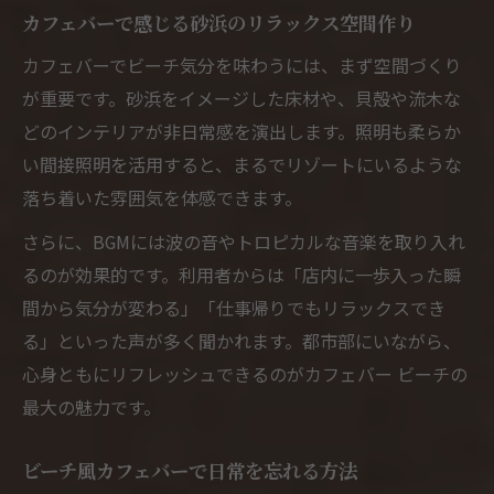
ビーチ風カフェバーの魅力と選び方を紹介
カフェバーで感じる砂浜のリラックス空間作り
カフェバーで叶える開放的なビーチ気分
カフェバーでビーチ気分を味わうには、まず空間づくり
リゾート感重視のカフェバー選定ポイント
が重要です。砂浜をイメージした床材や、貝殻や流木な
カフェバーのビーチ空間が人気の理由
どのインテリアが非日常感を演出します。照明も柔らか
カフェバーで非日常空間を楽しむコツ
い間接照明を活用すると、まるでリゾートにいるような
まるでリゾート気分カフェバーで満喫する方法
落ち着いた雰囲気を体感できます。
カフェバーでリゾート気分を味わう楽しみ
さらに、BGMには波の音やトロピカルな音楽を取り入れ
方
るのが効果的です。利用者からは「店内に一歩入った瞬
ビーチの雰囲気溢れるカフェバーの過ごし
間から気分が変わる」「仕事帰りでもリラックスでき
方
る」といった声が多く聞かれます。都市部にいながら、
カフェバー活用で非日常を満喫するための
心身ともにリフレッシュできるのがカフェバー ビーチの
工夫
最大の魅力です。
リゾート風カフェバーの楽しみどころを解
ビーチ風カフェバーで日常を忘れる方法
説