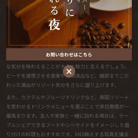
で満喫する方法
カフェバーでリゾート気分を味わう楽しみ方
カフェバーでリゾート気分を味わいたい方には、砂浜や
海をイメージしたインテリアが施された空間が特におす
お問い合わせはこちら
すめです。都会の喧騒から離れた雰囲気の中で、開放的
な気分を味わえることが大きな魅力と言えるでしょう。
お問い合わせはこちら
ビーチを連想させる音楽や照明演出など、細部までこだ
わった演出がリゾート気分をさらに盛り上げます。
また、カクテルやフルーツドリンクなど、南国リゾート
を思わせるドリンクメニューを選ぶことで非日常感が一
層高まります。友人や家族と一緒に訪れる場合は、テー
ブルシェアできるフードやシーサイドをイメージした盛
り付けの料理もおすすめです。SNS映えする写真を撮る