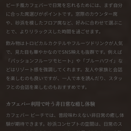
ビーチ風カフェバーで日常を忘れるためには、まず自分
カフェバーで叶えるリラックスタイムの秘
に合った席選びがポイントです。窓際のカウンター席
訣
や、砂浜を模したフロア席など、好みに合わせて選ぶこ
日常を忘れるビーチカフェバーの魅力とは
とで、よりリラックスした時間を過ごせます。
カフェバーならではの非日常感を味わう理
由
飲み物はトロピカルカクテルやフルーツドリンクが人気
で、見た目も華やかなのでSNS映えも抜群です。例えば
ビーチカフェバーがもたらす癒し体験の魅
「パッションフルーツモヒート」や「ブルーハワイ」な
力
どはリゾート感を強調してくれます。友人や家族と会話
カフェバーで日常を忘れるためのポイント
を楽しむのも良いですが、一人で本を読んだり、スタッ
リゾート気分を高めるカフェバーの工夫
フとの会話を楽しむのもおすすめです。
カフェバーで心を解き放つ瞬間の過ごし方
気軽なリラックスタイムにカフェバー活用術
カフェバー利用で叶う非日常な癒し体験
カフェバーで気軽にリラックスする方法
カフェバー ビーチでは、普段味わえない非日常の癒し体
ビーチ感覚のカフェバー活用アイデア集
験が期待できます。砂浜コンセプトの空間は、日常のス
カフェバー利用で叶う心地良い時間作り