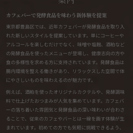
発酵食品が主役になるカフェバーの魅力を
カフェバーで発酵食品を味わう新体験を提案
紹介
東京都豊島区では、近年カフェバーが発酵食品を取り入
体にやさしい発酵食が並ぶくつろぎ空間
れた新しいスタイルを提案しています。単にコーヒーや
カフェバーで体にやさしい発酵食をゆった
アルコールを楽しむだけでなく、味噌や塩麹、酒粕など
り堪能
の発酵食品を使ったメニューが登場し、健康志向の方や
発酵食品が彩るカフェバーのくつろぎ空間
食の多様性を求める方に支持されています。発酵食品は
体験
腸内環境を整える働きがあり、リラックスした空間で体
カフェバーの発酵食で心も体もリフレッシ
にやさしいものを味わえるのが魅力です。
ュ
例えば、酒粕を使ったオリジナルカクテルや、発酵調味
カフェバーで選ぶ体にやさしい発酵食のポ
料で仕上げたおつまみが人気を集めています。カフェバ
イント
ーの落ち着いた雰囲気と発酵食品の深い味わいが合わさ
くつろげるカフェバーで発酵食品の魅力を
ることで、従来のカフェやバーとは一線を画す体験が生
再発見
まれています。初めての方でも気軽に挑戦できるよう、
豊島区内で話題の発酵カフェバー選び方