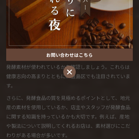
ー選び方
カフェバー選びの基準と発酵食品の見極め方
カフェバーで発酵食品を楽しむ際、まず注目したいのは
店のメニューにどれだけ多様な発酵食品が取り入れられ
お問い合わせはこちら
ているかです。味噌や塩麹、酒粕など、伝統的な日本の
発酵素材が使われているかを確認しましょう。これらは
お問い合わせはこちら
健康志向の高まりとともに、豊島区でも注目されていま
す。
さらに、発酵食品の質を見極めるポイントとして、地元
産の素材を使用しているか、店主やスタッフが発酵食品
に関する知識を持っているかも大切です。例えば、産地
や製法について説明してくれるお店は、素材選びにこだ
わりがある場合が多いです。