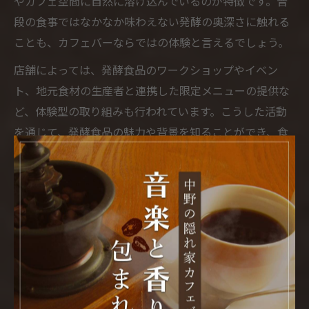
やカフェ空間に自然に溶け込んでいるのが特徴です。普
段の食事ではなかなか味わえない発酵の奥深さに触れる
ことも、カフェバーならではの体験と言えるでしょう。
店舗によっては、発酵食品のワークショップやイベン
ト、地元食材の生産者と連携した限定メニューの提供な
ど、体験型の取り組みも行われています。こうした活動
を通じて、発酵食品の魅力や背景を知ることができ、食
への関心や地域への愛着が深まると好評です。
発酵食の魅力を再発見したい方は、まずは気軽にカフェ
バーを訪れてみてください。自分のペースで新しい味と
向き合い、くつろぎのひとときを楽しむことで、心も体
も豊かになる体験が待っています。
豊島区内で話題の発酵カフェバ