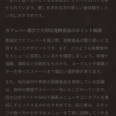
係性
せられています。癒しを求める方や新しい食体験をした
カフェバーの古民家リノベで感じる発酵の
い方におすすめです。
世界
発酵食品体験が深まるカフェバーの空間演
カフェバー選びで大切な発酵食品のポイント解説
出
豊島区でカフェバーを選ぶ際、発酵食品の取り扱いに注
カフェバーで過ごす発酵食品と古民家の調
目することがポイントです。まず、どのような発酵食材
和
をメニューに採用しているかを確認しましょう。味噌や
文化と健康が交差するカフェバーの魅力
塩麹、酒粕など伝統的なものから、ヨーグルトや発酵バ
カフェバーで発酵食品と健康文化を感じる
ターを使ったスイーツまで幅広い選択肢があります。
理由
また、地元食材や季節の発酵食品を使用している店舗
発酵食品が織りなすカフェバーの新たな価
は、食材の鮮度やストーリー性にもこだわっています。
値観
店の公式サイトやSNSで最新メニューやコンセプトを事
カフェバーで発見する発酵食品と地域文化
前にチェックするのがおすすめです。初心者は、スタッ
の融合
フが食べ方やおすすめメニューを丁寧に説明してくれる