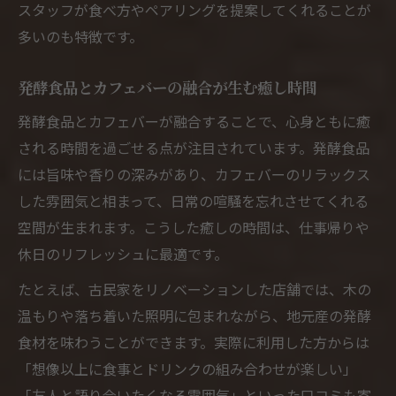
スタッフが食べ方やペアリングを提案してくれることが
カフェバー選びの基準と発酵食品の見極め
多いのも特徴です。
方
発酵食品に強いカフェバーを選ぶコツを紹
発酵食品とカフェバーの融合が生む癒し時間
介
発酵食品とカフェバーが融合することで、心身ともに癒
カフェバー巡りで発酵食品を楽しむポイン
される時間を過ごせる点が注目されています。発酵食品
ト
には旨味や香りの深みがあり、カフェバーのリラックス
発酵食品が豊富なカフェバーの選び方を解
した雰囲気と相まって、日常の喧騒を忘れさせてくれる
説
空間が生まれます。こうした癒しの時間は、仕事帰りや
休日のリフレッシュに最適です。
カフェバーで発酵食品と出会う新しい視点
古民家リノベ空間で発酵を味わうひととき
たとえば、古民家をリノベーションした店舗では、木の
カフェバーで発酵食品を古民家空間で味わ
温もりや落ち着いた照明に包まれながら、地元産の発酵
う魅力
食材を味わうことができます。実際に利用した方からは
「想像以上に食事とドリンクの組み合わせが楽しい」
発酵食品と古民家カフェバーの心地よい関
「友人と語り合いたくなる雰囲気」といった口コミも寄