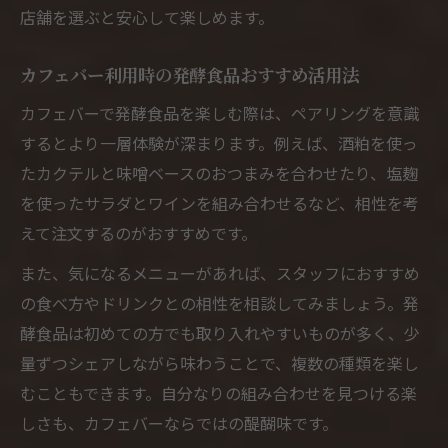
健康志向と発酵食品のカフェバー体験を解
店舗を選ぶと安心して楽しめます。
説
発酵食品とカフェバーが創る新しい地域文
カフェバー利用時の発酵食品おすすめ活用法
化
カフェバーで発酵食品を楽しむ際は、ペアリングを意識
カフェバーで発酵食品を深掘りする新体験
するとより一層体験が深まります。例えば、酒粕を使っ
カフェバーで発酵食品の奥深さを体験する
たカクテルと味噌ベースのおつまみを合わせたり、塩麹
方法
を使ったサラダとワインを組み合わせるなど、相性を考
発酵食品好きがカフェバーで得られる新発
えて注文するのがおすすめです。
見
また、気になるメニューがあれば、スタッフにおすすめ
発酵食品の魅力をカフェバーで深く知る体
の食べ方やドリンクとの相性を相談してみましょう。発
験談
酵食品は初めての方でも取り入れやすいものが多く、少
カフェバーで広がる発酵食品の探究の楽し
量ずつシェアしながら味わうことで、複数の種類を楽し
み方
むこともできます。自分なりの組み合わせを見つける楽
しさも、カフェバーならではの醍醐味です。
発酵食品に夢中になれるカフェバーの活用