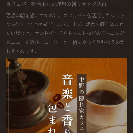
カフェバーを活用した理想の朝リラックス術
理想の朝を過ごすために、カフェバーを活用したリラッ
クス術をいくつか紹介します。まず、朝食を軽く済ませ
たい場合は、サンドイッチやトーストなどのモーニング
メニューを選び、コーヒーと一緒にゆっくり味わうのが
おすすめです。
また、朝の時間を有効に使いたい方は、読書や手帳タイ
ム、簡単な仕事の準備など、自分だけの時間を確保しま
しょう。練馬区のカフェバーでは、静かな空間やスタッ
フの丁寧なサービスも魅力となっており、心地よいスタ
ートを切ることができます。
「朝のカフェバーでリフレッシュできた」「一日の活力
が湧く」といった口コミも多く、朝の過ごし方に悩んで
いる方にはぜひ一度体験してほしい方法です。自分に合