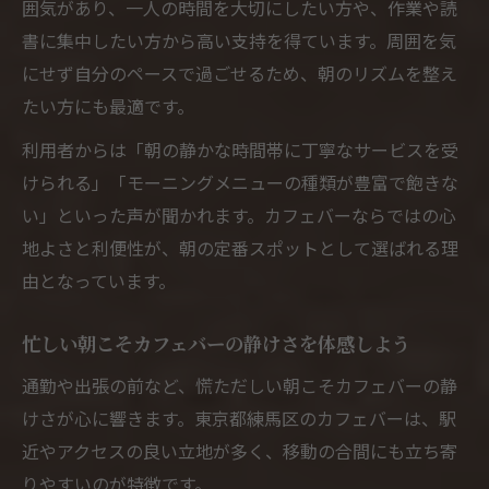
囲気があり、一人の時間を大切にしたい方や、作業や読
カフェバーで朝をゆっくり楽しむためのコ
書に集中したい方から高い支持を得ています。周囲を気
ツ
にせず自分のペースで過ごせるため、朝のリズムを整え
朝の気分転換におすすめのカフェバー利用
たい方にも最適です。
法
利用者からは「朝の静かな時間帯に丁寧なサービスを受
カフェバーで一日をスタートするメリット
けられる」「モーニングメニューの種類が豊富で飽きな
とは
い」といった声が聞かれます。カフェバーならではの心
カフェバーで朝のリラックスタイムを確保
地よさと利便性が、朝の定番スポットとして選ばれる理
する方法
由となっています。
カフェバーで過ごす朝の満足度を高める工
夫
忙しい朝こそカフェバーの静けさを体感しよう
通勤や出張の前など、慌ただしい朝こそカフェバーの静
けさが心に響きます。東京都練馬区のカフェバーは、駅
近やアクセスの良い立地が多く、移動の合間にも立ち寄
りやすいのが特徴です。