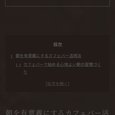
目次
朝を有意義にするカフェバー活用法
カフェバーで始める心地よい朝の習慣づく
り
カフェバーを活用した朝のゆったりリフレ
ッシュ法
モーニングタイムにカフェバーが選ばれる
理由
朝を有意義にするカフェバー活
忙しい朝こそカフェバーの静けさを体感し