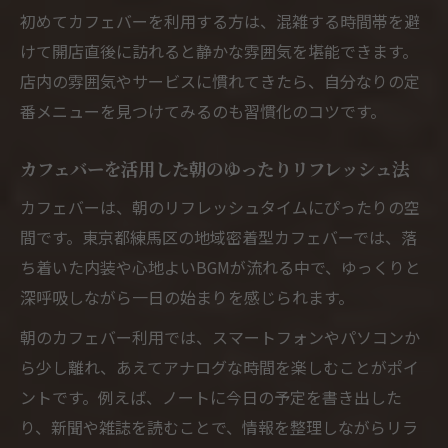
カフェバーならではの自由な朝の過ごし方
初めてカフェバーを利用する方は、混雑する時間帯を避
一人時間を満喫できるカフェバーの魅力と
けて開店直後に訪れると静かな雰囲気を堪能できます。
は
店内の雰囲気やサービスに慣れてきたら、自分なりの定
カフェバーで自分らしい朝のスタートを切
番メニューを見つけてみるのも習慣化のコツです。
るコツ
静かなカフェバーで心安らぐ朝を体験しよ
カフェバーを活用した朝のゆったりリフレッシュ法
う
カフェバーは、朝のリフレッシュタイムにぴったりの空
カフェバーの多様な朝利用スタイルを探る
間です。東京都練馬区の地域密着型カフェバーでは、落
練馬区で見つける理想のカフェバー朝活スタイ
ち着いた内装や心地よいBGMが流れる中で、ゆっくりと
ル
深呼吸しながら一日の始まりを感じられます。
練馬区のカフェバーで実践する朝活アイデ
朝のカフェバー利用では、スマートフォンやパソコンか
ア
ら少し離れ、あえてアナログな時間を楽しむことがポイ
カフェバーで朝から充実する練馬区の楽し
ントです。例えば、ノートに今日の予定を書き出した
み方
り、新聞や雑誌を読むことで、情報を整理しながらリラ