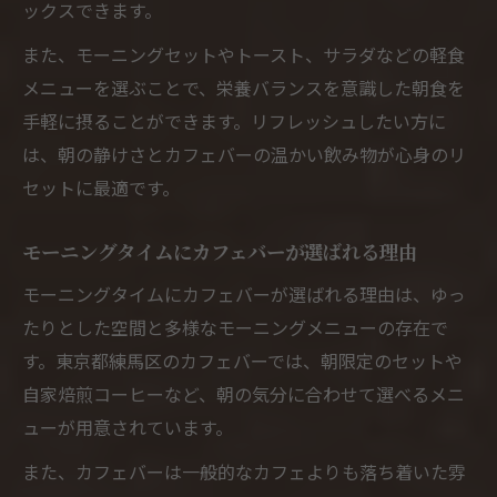
練馬区のカフェバーが叶える効率的な朝時
ックスできます。
間
また、モーニングセットやトースト、サラダなどの軽食
カフェバーで朝活を始めるためのポイント
メニューを選ぶことで、栄養バランスを意識した朝食を
練馬区で評判のカフェバー朝利用の魅力
手軽に摂ることができます。リフレッシュしたい方に
朝食とコーヒーで始まる快適なカフェバー体験
は、朝の静けさとカフェバーの温かい飲み物が心身のリ
セットに最適です。
カフェバーで味わう朝食とこだわりコーヒ
ーの魅力
モーニングタイムにカフェバーが選ばれる理由
朝食セットが人気のカフェバー活用術
モーニングタイムにカフェバーが選ばれる理由は、ゆっ
カフェバーで朝のコーヒータイムを充実さ
たりとした空間と多様なモーニングメニューの存在で
せる方法
す。東京都練馬区のカフェバーでは、朝限定のセットや
カフェバーで快適に朝食を楽しむコツ
自家焙煎コーヒーなど、朝の気分に合わせて選べるメニ
カフェバーで体験する新しい朝の食事スタ
ューが用意されています。
イル
また、カフェバーは一般的なカフェよりも落ち着いた雰
朝のひとときを満喫できるカフェバー利用術