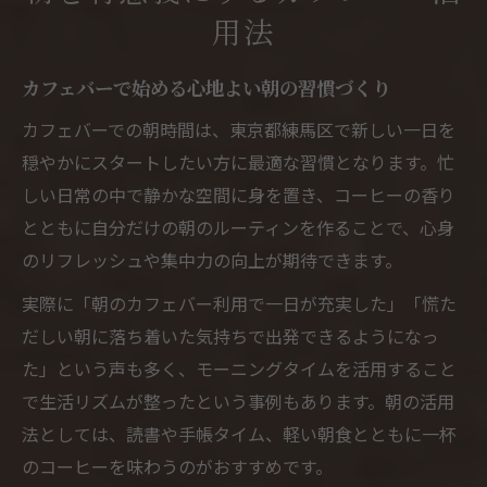
用法
よう
カフェバーで朝食とコーヒーを楽しむコツ
カフェバーで始める心地よい朝の習慣づくり
落ち着いた朝時間を楽しむならカフェバーが最
カフェバーでの朝時間は、東京都練馬区で新しい一日を
適
穏やかにスタートしたい方に最適な習慣となります。忙
カフェバーで味わう静かな朝のひととき
しい日常の中で静かな空間に身を置き、コーヒーの香り
落ち着きたい朝にカフェバーが選ばれる理
とともに自分だけの朝のルーティンを作ることで、心身
由
のリフレッシュや集中力の向上が期待できます。
カフェバーの空間で心穏やかな朝を過ごす
実際に「朝のカフェバー利用で一日が充実した」「慌た
方法
だしい朝に落ち着いた気持ちで出発できるようになっ
朝の余裕を生むカフェバーの快適な利用法
た」という声も多く、モーニングタイムを活用すること
カフェバーを活用した理想の朝リラックス
で生活リズムが整ったという事例もあります。朝の活用
術
法としては、読書や手帳タイム、軽い朝食とともに一杯
自分だけの朝を過ごせるカフェバーの魅力
のコーヒーを味わうのがおすすめです。