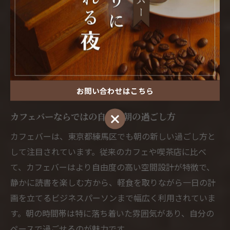
ったリラックス術を見つけて、理想の朝を叶えてみてく
ださい。
自分だけの朝を過ごせるカフェ
バーの魅力
お問い合わせはこちら
カフェバーならではの自由な朝の過ごし方
お問い合わせはこちら
カフェバーは、東京都練馬区でも朝の新しい過ごし方と
して注目されています。従来のカフェや喫茶店に比べ
て、カフェバーはより自由度の高い空間設計が特徴で、
静かに読書を楽しむ方から、軽食を取りながら一日の計
画を立てるビジネスパーソンまで幅広く利用されていま
す。朝の時間帯は特に落ち着いた雰囲気があり、自分の
ペースで過ごせるのが魅力です。