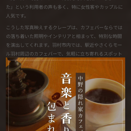
た」という利用者の声も多く、特に女性客やカップルに
人気です。
こうした写真映えするクレープは、カフェバーならでは
の落ち着いた照明やインテリアと相まって、特別な時間
を演出してくれます。羽村市内では、駅近やさくらモー
ル羽村周辺のカフェバーで、気軽に立ち寄れるスポット
も増えているため、初めての方も安心して訪れやすいの
が魅力です。
羽村市カフェバーのSNS映えするクレープ体験
羽村市のカフェバーでは、SNS映えを意識したクレープ
体験が話題です。特に若年層や学生、インフルエンサー
層の間では、クレープの写真を投稿することが一つの楽
しみとなっています。店舗ごとに異なる盛り付けや器、