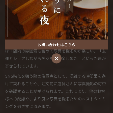
照明の工夫が、クレープの魅力を一層引き立てていま
す。
実際に、羽村市内のカフェバーで提供されるクレープ
は、フルーツの断面が美しく見えるようカットされた
り、クリームやソースがアートのようにトッピングされ
ていたりと、写真映えする要素が満載です。利用者から
お問い合わせはこちら
は「店内の雰囲気も含めて写真を撮るのが楽しい」「友
お問い合わせはこちら
達とシェアしながら色々な味を楽しめた」といった声が
寄せられています。
SNS映えを狙う際の注意点として、混雑する時間帯を避
けて訪れることや、注文前に店員さんに写真撮影の可否
を確認することが挙げられます。これにより、他のお客
様への配慮や、より良い写真を撮るためのベストタイミ
ングを逃さずに済みます。