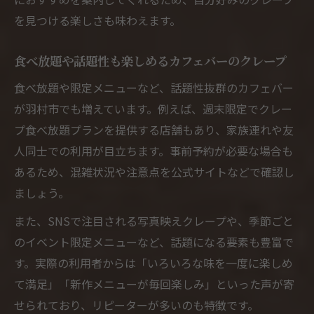
村市で伝授
を見つける楽しさも味わえます。
羽村市カフェバーのクレープ食べ放題事情
を探る
食べ放題や話題性も楽しめるカフェバーのクレープ
カフェバー選びで迷わないクレープ体験の
食べ放題や限定メニューなど、話題性抜群のカフェバー
ポイント
が羽村市でも増えています。例えば、週末限定でクレー
羽村市で人気のカフェバーとクレープの共
プ食べ放題プランを提供する店舗もあり、家族連れや友
演
人同士での利用が目立ちます。事前予約が必要な場合も
羽村で広がるクレープとカフェバーの魅力
あるため、混雑状況や注意点を公式サイトなどで確認し
羽村で見つけるカフェバーとクレープの新
ましょう。
定番
また、SNSで注目される写真映えクレープや、季節ごと
カフェバーで味わう羽村市流クレープの魅
のイベント限定メニューなど、話題になる要素も豊富で
力
す。実際の利用者からは「いろいろな味を一度に楽しめ
地域密着型カフェバーのクレープ体験特集
て満足」「新作メニューが毎回楽しみ」といった声が寄
羽村で愛されるカフェバーのクレープの秘
せられており、リピーターが多いのも特徴です。