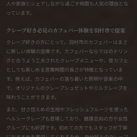
人や家族とシェアしながら過ごす時間も人気の理由とな
カフェバーで楽しむ写真映えクレープ特集
っています。
羽村市カフェバーのSNS映えするクレープ
体験
クレープ好き必見のカフェバー体験を羽村市で提案
映えるクレープが楽しめるカフェバーの魅
クレープ好きの方にとって、羽村市のカフェバーはまさ
力を解説
に新しい体験の宝庫です。カフェバーならではのドリン
カフェバー厳選・写真で選ぶ羽村市のクレ
クと合うよう工夫されたクレープメニューや、夜カフェ
ープ体験
としても楽しめる営業時間の長さが特徴となっていま
す。例えば、カフェバーの落ち着いた照明や音楽の中
カフェバーで撮りたい話題のクレープをご
で、オリジナルのクレープシュゼットやミルクレープを
紹介
味わうことができます。
クレープ好きなら羽村市のカフェバーへ注目
クレープ好きにおすすめの羽村市カフェバ
また、甘さ控えめの生地やフレッシュフルーツを使った
ー巡り
ヘルシークレープも登場しており、健康志向の方や女性
グループにも好評です。初めての方でもスタッフが丁寧
カフェバーでクレープを満喫するコツを羽
におすすめを案内してくれるため、自分好みのクレープ