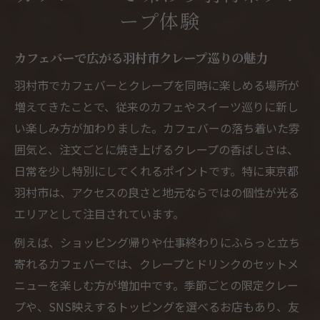
ープ体験
ープ体験
カフェバーで味わう多彩なクレープの楽し
カフェバーで広がる羽村市クレープ巡りの魅力
み方
羽村市でカフェバーとクレープを同時に楽しめる場所が
羽村市で楽しむカフェバーと最新スイーツ
増えてきたことで、従来のカフェやスイーツ巡りに新し
カフェバー発の最新クレープスイーツ特集
い楽しみ方が加わりました。カフェバーの落ち着いた雰
季節限定スイーツを羽村市のカフェバーで
囲気と、注文ごとに焼き上げるクレープの香ばしさは、
発見
日常を少し特別にしてくれるポイントです。特に東京都
カフェバーの新感覚クレープが楽しめる羽
羽村市は、アクセスの良さと地元ならではの個性が光る
村市の魅力
エリアとして注目されています。
話題のカフェバーで最新スイーツを堪能す
例えば、ショッピング帰りや仕事終わりにふらっと立ち
る方法
寄れるカフェバーでは、クレープとドリンクのセットメ
カフェバーで味わう羽村市流スイーツの選
ニューを楽しむ方が増加中です。季節ごとの限定クレー
び方
プや、SNS映えするトッピングを選べるお店もあり、友
写真映えするクレープが集うカフェバー案内