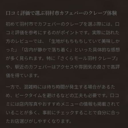
密
カフェバー通も唸るクレープのこだわりポ
口コミ評価で選ぶ羽村市カフェバーのクレープ体験
イント
初めて羽村市でカフェバーのクレープを選ぶ際には、口
多摩エリアの新感覚カフェバー体験を羽村市で
コミ評価を参考にするのがポイントです。実際に訪れた
多摩エリア発カフェバーの新感覚クレープ
方のレビューでは、「生地がもちもちしていて美味しか
体験
った」「店内が静かで落ち着く」といった具体的な感想
羽村市で楽しむカフェバーの最新トレンド
が多く見られます。特に『さくらモール羽村 クレープ』
とは
や、駅近のカフェバーはアクセスや雰囲気の良さで高評
価を得ています。
カフェバー好き必見・多摩エリアの注目ク
レープ
一方で、混雑時には待ち時間が発生する場合があるた
羽村市で味わう新しいカフェバー体験の提
め、ピークタイムを避けるなどの工夫も必要です。口コ
案
ミには店内写真やおすすめメニューの情報も掲載されて
いることが多く、事前にチェックすることで自分に合っ
トレンド重視のカフェバーとクレープの楽
たお店選びがしやすくなります。
しみ方